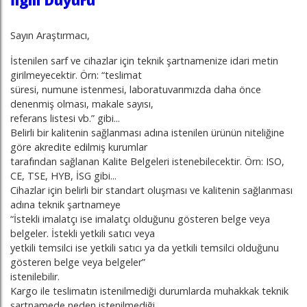
İlgili Duyuru
Sayın Araştırmacı,
İstenilen sarf ve cihazlar için teknik şartnamenize idari metin
girilmeyecektir. Örn: “teslimat
süresi, numune istenmesi, laboratuvarımızda daha önce
denenmiş olması, makale sayısı,
referans listesi vb.” gibi...
Belirli bir kalitenin sağlanması adına istenilen ürünün niteliğine
göre akredite edilmiş kurumlar
tarafından sağlanan Kalite Belgeleri istenebilecektir. Örn: ISO,
CE, TSE, HYB, İSG gibi...
Cihazlar için belirli bir standart oluşması ve kalitenin sağlanması
adına teknik şartnameye
“İstekli imalatçı ise imalatçı olduğunu gösteren belge veya
belgeler. İstekli yetkili satıcı veya
yetkili temsilci ise yetkili satıcı ya da yetkili temsilci olduğunu
gösteren belge veya belgeler”
istenilebilir.
Kargo ile teslimatın istenilmediği durumlarda muhakkak teknik
şartnamede neden istenilmediği